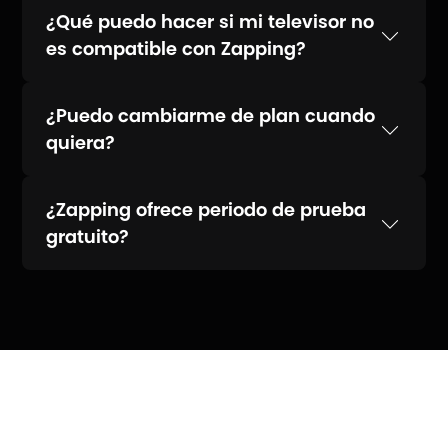
¿Qué puedo hacer si mi televisor no
es compatible con Zapping?
¿Puedo cambiarme de plan cuando
quiera?
¿Zapping ofrece periodo de prueba
gratuito?
Actualmente no ofrecemos prueba gratuita.
Las promociones pueden variar por país o
alianzas comerciales, así que te
recomendamos revisar las ofertas activas
en nuestro sitio web.