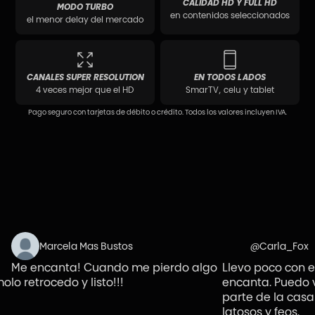
CALIDAD HD Y FULL HD
MODO TURBO
en contenidos seleccionados
el menor delay del mercado
CANALES SUPER RESOLUTION
EN TODOS LADOS
4 veces mejor que el HD
SmarTV, celu y tablet
Pago seguro con tarjetas de débito o crédito. Todos los valores incluyen IVA.
Marcela Mas Bustos
@Carla_Fox
Me encanta! Cuando me pierdo algo
Llevo poco con ello
o retrocedo y listo!!!
encanta. Puedo ver 
parte de la casa sin
latosos y feos.