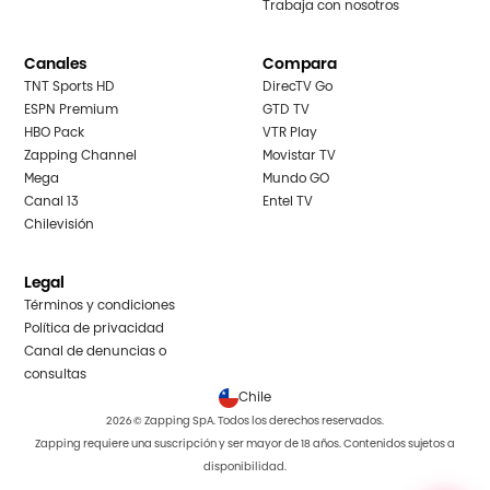
Trabaja con nosotros
Canales
Compara
TNT Sports HD
DirecTV Go
ESPN Premium
GTD TV
HBO Pack
VTR Play
Zapping Channel
Movistar TV
Mega
Mundo GO
Canal 13
Entel TV
Chilevisión
Legal
Términos y condiciones
Política de privacidad
Canal de denuncias o
consultas
Chile
2026 © Zapping SpA. Todos los derechos reservados.
Zapping requiere una suscripción y ser mayor de 18 años. Contenidos sujetos a
disponibilidad.