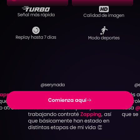
Señal más rápida
Calidad de imagen
Replay hasta 7 días
Modo deportes
@serynada
@edg
ping
es
Por acá los vi nacer desde el telón en
Adiós al 
Comienza aquí
e ya
mi adolescencia cuando no había
controles
trasar.
muchas Lucas, después ya
casa
@
Za
trabajando contraté
Zapping
, así
que se sim
que básicamente han estado en
distintas etapas de mi vida 👏