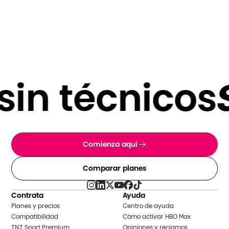
in técnicos
S
Comienza aquí
Comparar planes
Contrata
Ayuda
Planes y precios
Centro de ayuda
Compatibilidad
Cómo activar HBO Max
TNT Sport Premium
Opiniones y reclamos