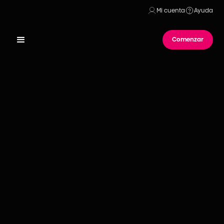
Mi cuenta
Ayuda
Comenzar
Publicado el
21
de
diciembre
de
2023