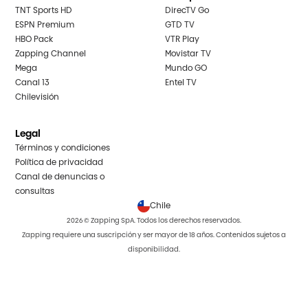
TNT Sports HD
DirecTV Go
ESPN Premium
GTD TV
HBO Pack
VTR Play
Zapping Channel
Movistar TV
Mega
Mundo GO
Canal 13
Entel TV
Chilevisión
Legal
Términos y condiciones
Política de privacidad
Canal de denuncias o
consultas
Chile
2026 © Zapping SpA. Todos los derechos reservados.
Zapping requiere una suscripción y ser mayor de 18 años. Contenidos sujetos a
disponibilidad.