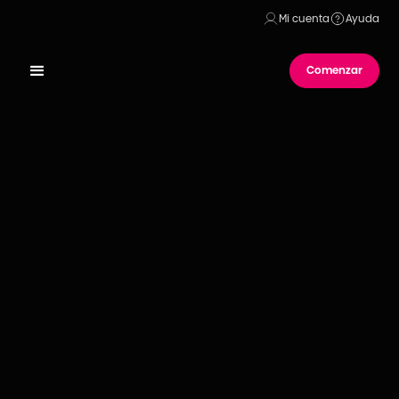
Mi cuenta
Ayuda
Comenzar
Publicado el
29
de
agosto
de
2025