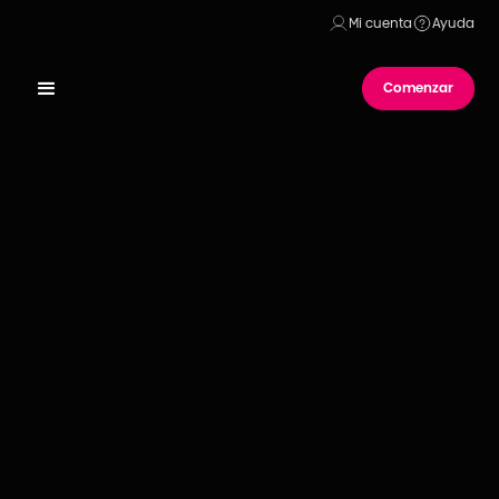
Mi cuenta
Ayuda
Comenzar
Publicado el
09
de
marzo
de
2022