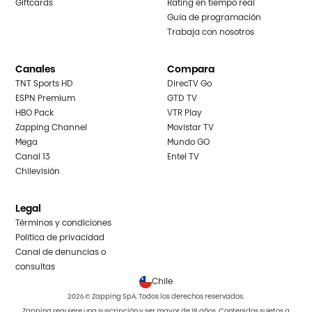
Giftcards
Rating en tiempo real
Guía de programación
Trabaja con nosotros
Canales
Compara
TNT Sports HD
DirecTV Go
ESPN Premium
GTD TV
HBO Pack
VTR Play
Zapping Channel
Movistar TV
Mega
Mundo GO
Canal 13
Entel TV
Chilevisión
Legal
Términos y condiciones
Política de privacidad
Canal de denuncias o
consultas
Chile
2026 © Zapping SpA. Todos los derechos reservados.
Zapping requiere una suscripción y ser mayor de 18 años. Contenidos sujetos a