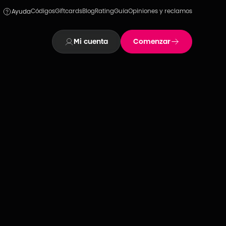
Códigos
Giftcards
Blog
Rating
Guía
Opiniones y reclamos
Ayuda
Mi cuenta
Comenzar