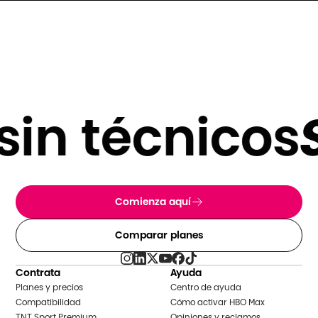
in técnicos
S
Comienza aquí
Comparar planes
Contrata
Ayuda
Planes y precios
Centro de ayuda
Compatibilidad
Cómo activar HBO Max
TNT Sport Premium
Opiniones y reclamos