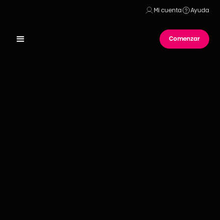
Mi cuenta
Ayuda
Comenzar
Publicado el
17
de
octubre
de
2023