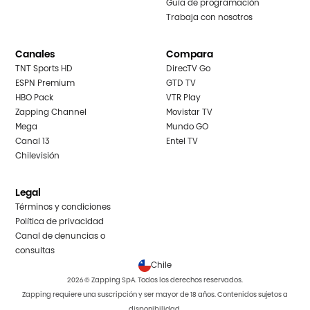
Guía de programación
Trabaja con nosotros
Canales
Compara
TNT Sports HD
DirecTV Go
ESPN Premium
GTD TV
HBO Pack
VTR Play
Zapping Channel
Movistar TV
Mega
Mundo GO
Canal 13
Entel TV
Chilevisión
Legal
Términos y condiciones
Política de privacidad
Canal de denuncias o
consultas
Chile
2026 © Zapping SpA. Todos los derechos reservados.
Zapping requiere una suscripción y ser mayor de 18 años. Contenidos sujetos a
disponibilidad.