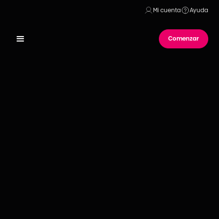
Mi cuenta
Ayuda
Comenzar
Publicado el
28
de
septiemb
ESCRITO POR
Trabaja haciendo Zapping
¡Qué choriflai! Para quienes piensen que la