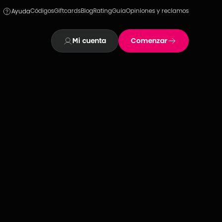
Códigos
Giftcards
Blog
Rating
Guía
Opiniones y reclamos
Ayuda
Mi cuenta
Comenzar