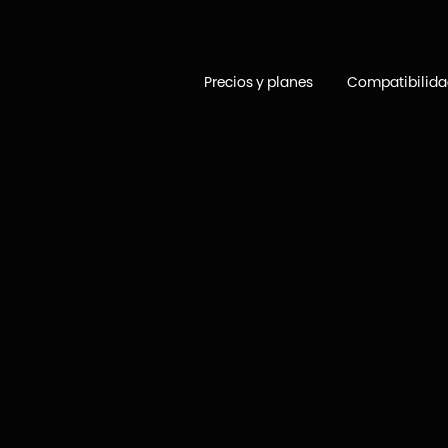
Precios y planes
Compatibilid
Publicado el
28
de
junio
de
2022