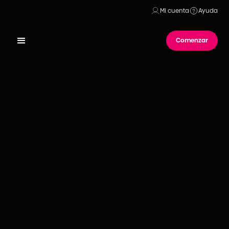
Mi cuenta
Ayuda
Comenzar
Publicado el
31
de
agosto
de
2021