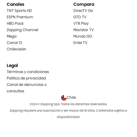
Canales
Compara
TNT Sports HD
DirecTV Go
ESPN Premium
GTD TV
HBO Pack
VTR Play
Zapping Channel
Movistar TV
Mega
Mundo GO
Canal 13
Entel TV
Chilevisión
Legal
Términos y condiciones
Política de privacidad
Canal de denuncias o
consultas
Chile
2026 © Zapping SpA. Todos los derechos reservados.
Zapping requiere una suscripción y ser mayor de 18 años. Contenidos sujetos a
disponibilidad.