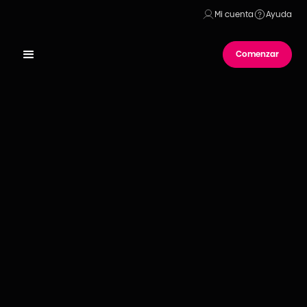
Mi cuenta
Ayuda
Comenzar
Publicado el
19
de
mayo
de
2021