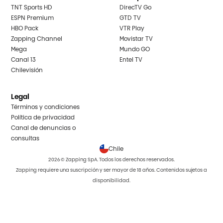
TNT Sports HD
DirecTV Go
ESPN Premium
GTD TV
HBO Pack
VTR Play
Zapping Channel
Movistar TV
Mega
Mundo GO
Canal 13
Entel TV
Chilevisión
Legal
Términos y condiciones
Política de privacidad
Canal de denuncias o
consultas
Chile
2026 © Zapping SpA. Todos los derechos reservados.
Zapping requiere una suscripción y ser mayor de 18 años. Contenidos sujetos a
disponibilidad.