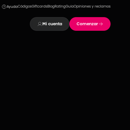
Códigos
Giftcards
Blog
Rating
Guía
Opiniones y reclamos
Ayuda
Mi cuenta
Comenzar