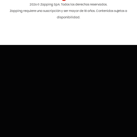
2026 © Zapping SpA. Todos los derechos reservados.
Zapping requiere una suscripción y ser mayor de 18 años. Contenidos sujetos a
disponibilidad.