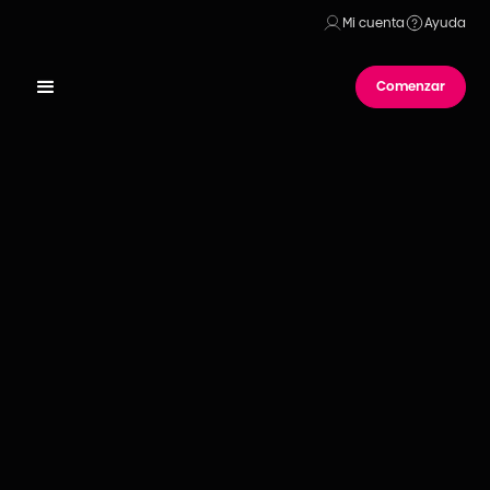
Mi cuenta
Ayuda
Comenzar
Publicado el
08
de
mayo
de
2022