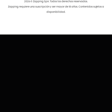
2026 © Zapping SpA. Todos los derechos reservados.
Zapping requiere una suscripción y ser mayor de 18 años. Contenidos sujetos a
disponibilidad.