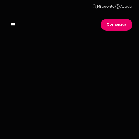
Mi cuenta
Ayuda
Comenzar
Publicado el
20
de
marzo
de
2024