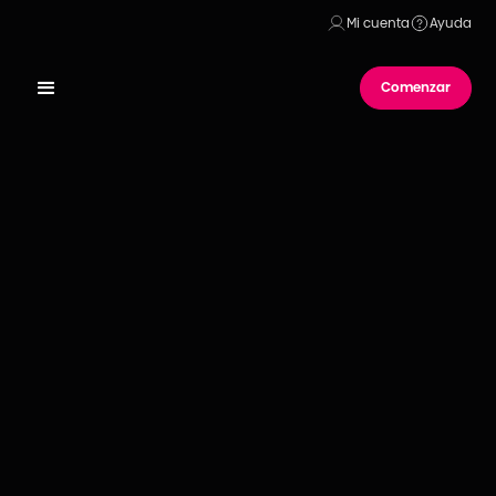
Mi cuenta
Ayuda
Comenzar
Publicado el
01
de
noviembre
de
2023