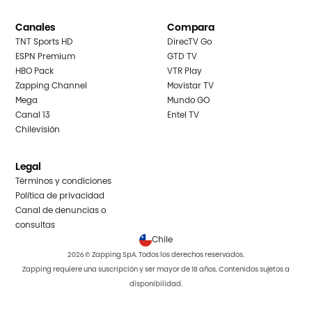
Canales
Compara
TNT Sports HD
DirecTV Go
ESPN Premium
GTD TV
HBO Pack
VTR Play
Zapping Channel
Movistar TV
Mega
Mundo GO
Canal 13
Entel TV
Chilevisión
Legal
Términos y condiciones
Política de privacidad
Canal de denuncias o
consultas
Chile
2026 © Zapping SpA. Todos los derechos reservados.
Zapping requiere una suscripción y ser mayor de 18 años. Contenidos sujetos a
disponibilidad.