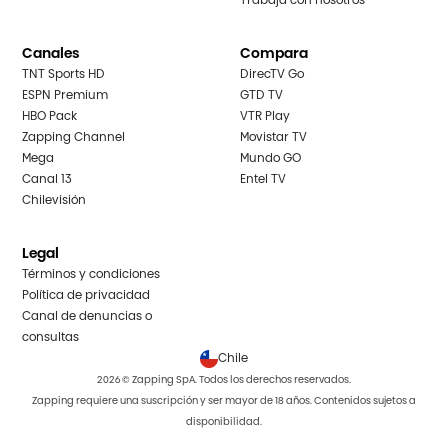
Trabaja con nosotros
Canales
Compara
TNT Sports HD
DirecTV Go
ESPN Premium
GTD TV
HBO Pack
VTR Play
Zapping Channel
Movistar TV
Mega
Mundo GO
Canal 13
Entel TV
Chilevisión
Legal
Términos y condiciones
Política de privacidad
Canal de denuncias o
consultas
Chile
2026 © Zapping SpA. Todos los derechos reservados.
Zapping requiere una suscripción y ser mayor de 18 años. Contenidos sujetos a
disponibilidad.