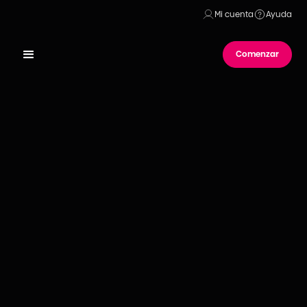
Mi cuenta
Ayuda
Comenzar
Publicado el
06
de
agosto
de
2021