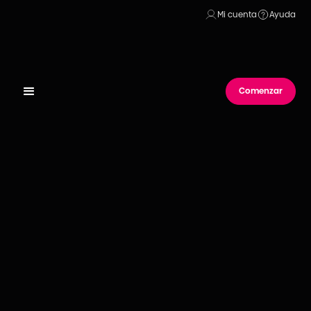
Nuevo en Plan Fútbol:
Fanatiz 1 ya está disponible. Brasileirão, Liga 1
Mi cuenta
Ayuda
y Liga FUTVE, todo en vivo.
Empieza a ver ›
Comenzar