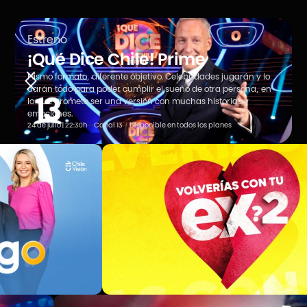
Estreno
¡Qué Dice Chile! Prime
Mismo formato, diferente objetivo. Celebridades jugarán y lo
darán todo para poder cumplir el sueño de otra persona, en
lo que promete ser una versión con muchas historias y
emociones.
24 de julio | 22:30h
Canal 13
Disponible en todos los planes